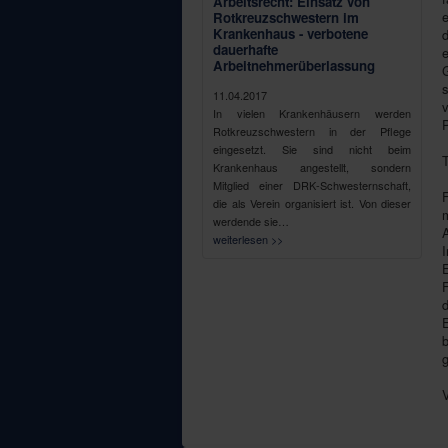
Arbeitsrecht: Einsatz von
Rotkreuzschwestern im
Krankenhaus - verbotene
dauerhafte
Arbeitnehmerüberlassung
G
s
11.04.2017
In vielen Krankenhäusern werden
Rotkreuzschwestern in der Pflege
eingesetzt. Sie sind nicht beim
Krankenhaus angestellt, sondern
Mitglied einer DRK-Schwesternschaft,
die als Verein organisiert ist. Von dieser
m
werdende sie…
weiterlesen >>
I
E
F
E