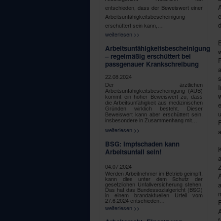
A
entschieden, dass der Beweiswert einer
Arbeitsunfähigkeitsbescheinigung
d
erschüttert sein kann,…
weiterlesen >>
Arbeitsunfähigkeitsbescheinigung
w
– regelmäßig erschüttert bei
passgenauer Krankschreibung
a
s
22.08.2024
Der ärztlichen
I
Arbeitsunfähigkeitsbescheinigung (AUB)
w
kommt ein hoher Beweiswert zu, dass
die Arbeitsunfähigkeit aus medizinischen
e
Gründen wirklich besteht. Dieser
u
Beweiswert kann aber erschüttert sein,
insbesondere in Zusammenhang mit…
F
weiterlesen >>
a
BSG: Impfschaden kann
Arbeitsunfall sein!
04.07.2024
Werden Arbeitnehmer im Betrieb geimpft,
A
kann dies unter dem Schutz der
gesetzlichen Unfallversicherung stehen.
a
Das hat das Bundessozialgericht (BSG)
m
in einem brandaktuellen Urteil vom
27.6.2024 entschieden…
E
weiterlesen >>
A
f