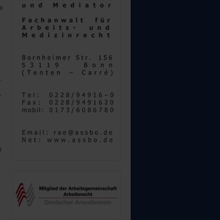
e
.
r
s