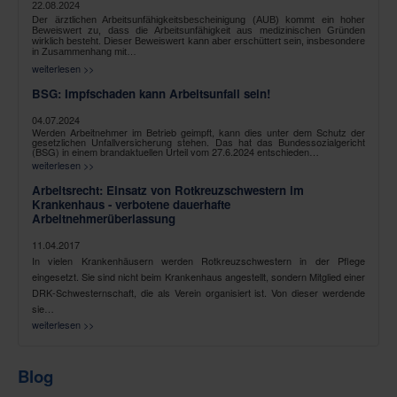
22.08.2024
Der ärztlichen Arbeitsunfähigkeitsbescheinigung (AUB) kommt ein hoher
Beweiswert zu, dass die Arbeitsunfähigkeit aus medizinischen Gründen
wirklich besteht. Dieser Beweiswert kann aber erschüttert sein, insbesondere
in Zusammenhang mit…
weiterlesen >>
BSG: Impfschaden kann Arbeitsunfall sein!
04.07.2024
Werden Arbeitnehmer im Betrieb geimpft, kann dies unter dem Schutz der
gesetzlichen Unfallversicherung stehen. Das hat das Bundessozialgericht
(BSG) in einem brandaktuellen Urteil vom 27.6.2024 entschieden…
weiterlesen >>
Arbeitsrecht: Einsatz von Rotkreuzschwestern im
Krankenhaus - verbotene dauerhafte
Arbeitnehmerüberlassung
11.04.2017
In vielen Krankenhäusern werden Rotkreuzschwestern in der Pflege
eingesetzt. Sie sind nicht beim Krankenhaus angestellt, sondern Mitglied einer
DRK-Schwesternschaft, die als Verein organisiert ist. Von dieser werdende
sie…
weiterlesen >>
Blog