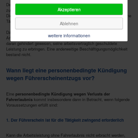
Der Mitarbeiter war für die Betreuung verschiedener Verkaufsstellen
Akzeptieren
zuständig und musste regelmäßig Kundenstandorte mit einem
Dienstwagen anfahren. Nach dem Führerscheinentzug konnte er seine
Tätigkeit nicht mehr ausüben.
Ablehnen
Das Gericht bestätigte die Kündigung als rechtmäßig. Der
weitere informationen
Arbeitnehmer sei aufgrund des Verlusts der Fahrerlaubnis dauerhaft
daran gehindert gewesen, seine arbeitsvertraglich geschuldete
Leistung zu erbringen. Eine anderweitige Beschäftigungsmöglichkeit
bestand nicht.
Wann liegt eine personenbedingte Kündigung
wegen Führerscheinentzugs vor?
Eine
personenbedingte Kündigung wegen Verlusts der
Fahrerlaubnis
kommt insbesondere dann in Betracht, wenn folgende
Voraussetzungen erfüllt sind:
1. Der Führerschein ist für die Tätigkeit zwingend erforderlich
Kann die Arbeitsleistung ohne Fahrerlaubnis nicht erbracht werden,