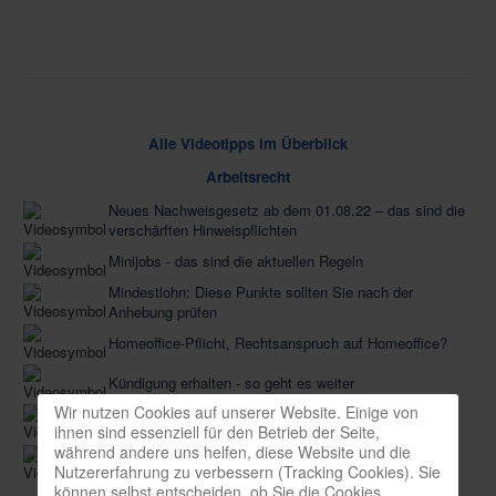
Alle Videotipps im Überblick
Arbeitsrecht
Neues Nachweisgesetz ab dem 01.08.22 – das sind die
verschärften Hinweispflichten
Minijobs - das sind die aktuellen Regeln
Mindestlohn: Diese Punkte sollten Sie nach der
Anhebung prüfen
Homeoffice-Pflicht, Rechtsanspruch auf Homeoffice?
Kündigung erhalten - so geht es weiter
Wir nutzen Cookies auf unserer Website. Einige von
Der Arbeitsvertrag - das sollten Sie wissen
ihnen sind essenziell für den Betrieb der Seite,
während andere uns helfen, diese Website und die
Die Abmahnung im Arbeitsrecht - so wehren Sie sich
Nutzererfahrung zu verbessern (Tracking Cookies). Sie
richtig
können selbst entscheiden, ob Sie die Cookies