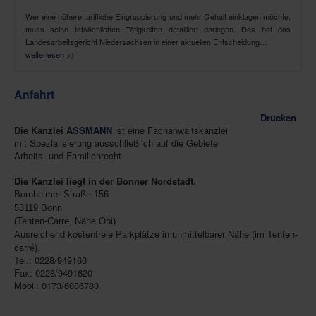
Wer eine höhere tarifliche Eingruppierung und mehr Gehalt einklagen möchte,
muss seine tatsächlichen Tätigkeiten detailliert darlegen. Das hat das
Landesarbeitsgericht Niedersachsen in einer aktuellen Entscheidung…
weiterlesen >>
Anfahrt
Drucken
Die Kanzlei
ASSMANN
ist eine Fachanwaltskanzlei
mit Spezialisierung ausschließlich auf die Gebiete
Arbeits- und Familienrecht.
Die Kanzlei liegt in der Bonner Nordstadt.
Bornheimer Straße 156
53119 Bonn
(Tenten-Carre, Nähe Obi)
usreichend kostenfreie Parkplätze in unmittelbarer Nähe (im Tenten-
A
carré).
Tel.: 0228/949160
Fax: 0228/9491620
Mobil: 0173/6086780