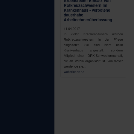
Arbeitsrecht: Einsatz von
Rotkreuzschwestern im
Krankenhaus - verbotene
dauerhafte
Arbeitnehmerüberlassung
11.04.2017
In vielen Krankenhäusern werden
Rotkreuzschwestern in der Pflege
eingesetzt. Sie sind nicht beim
Krankenhaus angestellt, sondern
Mitglied einer DRK-Schwesternschaft,
die als Verein organisiert ist. Von dieser
werdende sie…
weiterlesen >>