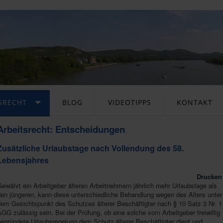
SRECHT
BLOG
VIDEOTIPPS
KONTAKT
Arbeitsrecht: Entscheidungen
Zusätzliche Urlaubstage nach Vollendung des 58.
Lebensjahres
Drucken
ewährt ein Arbeitgeber älteren Arbeitnehmern jährlich mehr Urlaubstage als
den jüngeren, kann diese unterschiedliche Behandlung wegen des Alters unter
dem Gesichtspunkt des Schutzes älterer Beschäftigter nach § 10 Satz 3 Nr. 1
GG zulässig sein. Bei der Prüfung, ob eine solche vom Arbeitgeber freiwillig
egründete Urlaubsregelung dem Schutz älterer Beschäftigter dient und