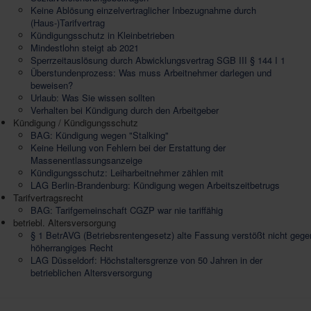
Keine Ablösung einzelvertraglicher Inbezugnahme durch
(Haus-)Tarifvertrag
Kündigungsschutz in Kleinbetrieben
Mindestlohn steigt ab 2021
Sperrzeitauslösung durch Abwicklungsvertrag SGB III § 144 I 1
Überstundenprozess: Was muss Arbeitnehmer darlegen und
beweisen?
Urlaub: Was Sie wissen sollten
Verhalten bei Kündigung durch den Arbeitgeber
Kündigung / Kündigungsschutz
BAG: Kündigung wegen "Stalking"
Keine Heilung von Fehlern bei der Erstattung der
Massenentlassungsanzeige
Kündigungsschutz: Leiharbeitnehmer zählen mit
LAG Berlin-Brandenburg: Kündigung wegen Arbeitszeitbetrugs
Tarifvertragsrecht
BAG: Tarifgemeinschaft CGZP war nie tariffähig
betriebl. Altersversorgung
§ 1 BetrAVG (Betriebsrentengesetz) alte Fassung verstößt nicht gege
höherrangiges Recht
LAG Düsseldorf: Höchstaltersgrenze von 50 Jahren in der
betrieblichen Altersversorgung