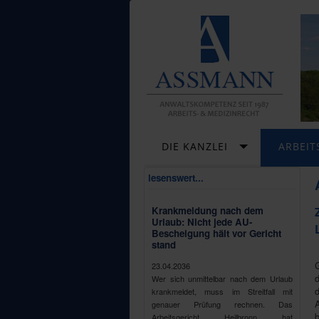
DIE KANZLEI
ARBEIT
lesenswert...
Krankmeldung nach dem
Urlaub: Nicht jede AU-
Bescheigung hält vor Gericht
stand
G
23.04.2036
Wer sich unmittelbar nach dem Urlaub
krankmeldet, muss im Streitfall mit
A
genauer Prüfung rechnen. Das
b
Arbeitsgericht Heilbronn hat