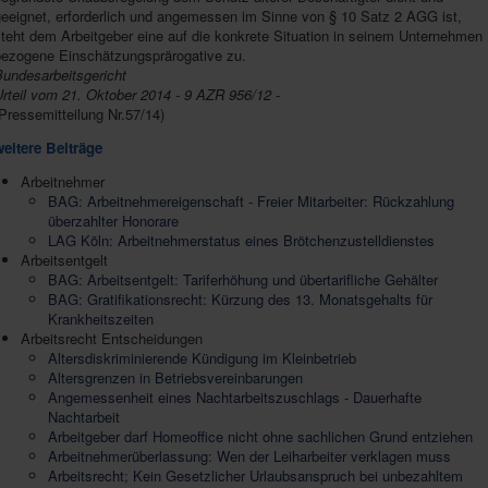
geeignet, erforderlich und angemessen im Sinne von § 10 Satz 2 AGG ist,
teht dem Arbeitgeber eine auf die konkrete Situation in seinem Unternehmen
bezogene Einschätzungsprärogative zu.
Bundesarbeitsgericht
rteil vom 21. Oktober 2014 - 9 AZR 956/12 -
Pressemitteilung Nr.57/14)
weitere Beiträge
Arbeitnehmer
BAG: Arbeitnehmereigenschaft - Freier Mitarbeiter: Rückzahlung
überzahlter Honorare
LAG Köln: Arbeitnehmerstatus eines Brötchenzustelldienstes
Arbeitsentgelt
BAG: Arbeitsentgelt: Tariferhöhung und übertarifliche Gehälter
BAG: Gratifikationsrecht: Kürzung des 13. Monatsgehalts für
Krankheitszeiten
Arbeitsrecht Entscheidungen
Altersdiskriminierende Kündigung im Kleinbetrieb
Altersgrenzen in Betriebsvereinbarungen
Angemessenheit eines Nachtarbeitszuschlags - Dauerhafte
Nachtarbeit
Arbeitgeber darf Homeoffice nicht ohne sachlichen Grund entziehen
Arbeitnehmerüberlassung: Wen der Leiharbeiter verklagen muss
Arbeitsrecht; Kein Gesetzlicher Urlaubsanspruch bei unbezahltem