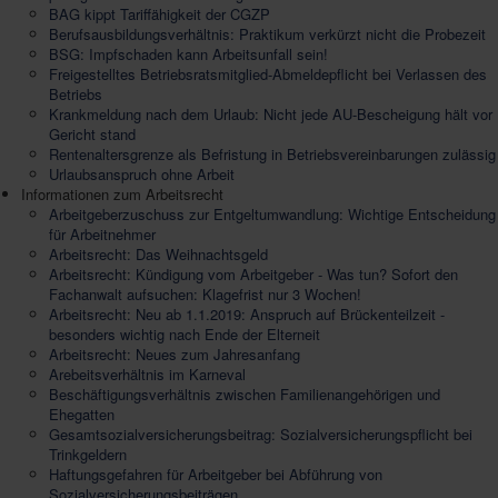
BAG kippt Tariffähigkeit der CGZP
Berufsausbildungsverhältnis: Praktikum verkürzt nicht die Probezeit
BSG: Impfschaden kann Arbeitsunfall sein!
Freigestelltes Betriebsratsmitglied-Abmeldepflicht bei Verlassen des
Betriebs
Krankmeldung nach dem Urlaub: Nicht jede AU-Bescheigung hält vor
Gericht stand
Rentenaltersgrenze als Befristung in Betriebsvereinbarungen zulässig
Urlaubsanspruch ohne Arbeit
Informationen zum Arbeitsrecht
Arbeitgeberzuschuss zur Entgeltumwandlung: Wichtige Entscheidung
für Arbeitnehmer
Arbeitsrecht: Das Weihnachtsgeld
Arbeitsrecht: Kündigung vom Arbeitgeber - Was tun? Sofort den
Fachanwalt aufsuchen: Klagefrist nur 3 Wochen!
Arbeitsrecht: Neu ab 1.1.2019: Anspruch auf Brückenteilzeit -
besonders wichtig nach Ende der Elterneit
Arbeitsrecht: Neues zum Jahresanfang
Arebeitsverhältnis im Karneval
Beschäftigungsverhältnis zwischen Familienangehörigen und
Ehegatten
Gesamtsozialversicherungsbeitrag: Sozialversicherungspflicht bei
Trinkgeldern
Haftungsgefahren für Arbeitgeber bei Abführung von
Sozialversicherungsbeiträgen