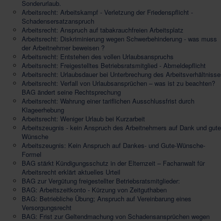
Sonderurlaub.
Arbeitsrecht: Arbeitskampf - Verletzung der Friedenspflicht -
Schadensersatzanspruch
Arbeitsrecht: Anspruch auf tabakrauchfreien Arbeitsplatz
Arbeitsrecht: Diskriminierung wegen Schwerbehinderung - was muss
der Arbeitnehmer beweisen ?
Arbeitsrecht: Entstehen des vollen Urlaubsanspruchs
Arbeitsrecht: Freigestelltes Betriebsratsmitglied - Abmeldepflicht
Arbeitsrecht: Urlaubsdauer bei Unterbrechung des Arbeitsverhältniss
Arbeitsrecht: Verfall von Urlaubsansprüchen – was ist zu beachten?
BAG ändert seine Rechtsprechung
Arbeitsrecht: Wahrung einer tariflichen Ausschlussfrist durch
Klageerhebung
Arbeitsrecht: Weniger Urlaub bei Kurzarbeit
Arbeitszeugnis - kein Anspruch des Arbeitnehmers auf Dank und gute
Wünsche
Arbeitszeugnis: Kein Anspruch auf Dankes- und Gute-Wünsche-
Formel
BAG stärkt Kündigungsschutz in der Elternzeit – Fachanwalt für
Arbeitsrecht erklärt aktuelles Urteil
BAG zur Vergütung freigestellter Betriebsratsmitglieder:
BAG: Arbeitszeitkonto - Kürzung von Zeitguthaben
BAG: Betriebliche Übung; Anspruch auf Vereinbarung eines
Versorgungsrecht
BAG: Frist zur Geltendmachung von Schadensansprüchen wegen