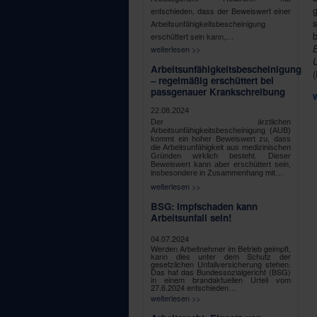
entschieden, dass der Beweiswert einer
s
Arbeitsunfähigkeitsbescheinigung
erschüttert sein kann,…
weiterlesen >>
U
Arbeitsunfähigkeitsbescheinigung
(
– regelmäßig erschüttert bei
passgenauer Krankschreibung
22.08.2024
Der ärztlichen
Arbeitsunfähigkeitsbescheinigung (AUB)
kommt ein hoher Beweiswert zu, dass
die Arbeitsunfähigkeit aus medizinischen
Gründen wirklich besteht. Dieser
Beweiswert kann aber erschüttert sein,
insbesondere in Zusammenhang mit…
weiterlesen >>
BSG: Impfschaden kann
Arbeitsunfall sein!
04.07.2024
Werden Arbeitnehmer im Betrieb geimpft,
kann dies unter dem Schutz der
gesetzlichen Unfallversicherung stehen.
Das hat das Bundessozialgericht (BSG)
in einem brandaktuellen Urteil vom
27.6.2024 entschieden…
weiterlesen >>