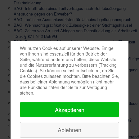
Diskriminierung
BAG: Inkrafttreten eines Tarifvertrages nach Betriebsübergang -
Ansprüche gegen den Erwerber?
BAG: Tarifliche Ausschlussfristen für Urlaubsabgeltungsanspruch
BAG: Weihnachtsgratifikation: Zulässigkeit einer Stichtagsklausel
BAG: Zeiten von An- und Ablegen von Dienstkleidung als Arbeitszeit
i.S.v. § 87 I Nr.2 BetrVG
BAG: Zustimmung des Arbeitgebers zur Verlängerung der Elternzeit
Befristung: Keine Verlängerungsfiktion bei Urlaub über das
Wir nutzen Cookies auf unserer Website. Einige
Befristungsende hinaus
von ihnen sind essenziell für den Betrieb der
Entgeltfortzahlung bei Arbeitsunfähigkeit - Verschulden bei langjährige
Seite, während andere uns helfen, diese Website
Alkoholabhängigkeit
und die Nutzererfahrung zu verbessern (Tracking
Entgeltfortzahlung: Beweiswert der Arbeitsunfähigkeitsbescheinigung
Cookies). Sie können selbst entscheiden, ob Sie
EuGH: Altersbefristung des Arbeitsverhältnisses auf 67 Jahre
die Cookies zulassen möchten. Bitte beachten Sie,
Frage an einen Stellenbewerber nach eingestellten
dass bei einer Ablehnung womöglich nicht mehr
Ermittlungsverfahren
alle Funktionalitäten der Seite zur Verfügung
Höhere Eingruppierung einklagen: Welche Darlegungspflichten
stehen.
Arbeitnehmer erfüllen müssen
Krankfeiern und Teilnahme an einer Partyveranstaltung kann fristlose
Akzeptieren
Kündigung rechtfertigen
Kündigung nach In-vitro-Fertilisation
Kündigung wegen Führerscheinentzug – Was gilt im Arbeitsrecht?
LAG Rheinland-Pfalz: Verrechnung von Minusstunden nur bei
Ablehnen
Arbeitszeitkonto
Mindestgröße für die Pilotenausbildung von 1,65 m ist diskriminierend