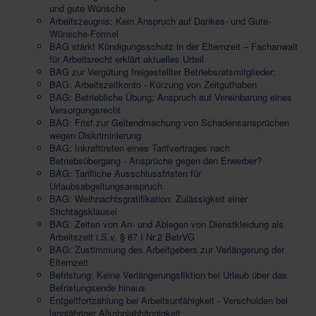
und gute Wünsche
Arbeitszeugnis: Kein Anspruch auf Dankes- und Gute-
Wünsche-Formel
BAG stärkt Kündigungsschutz in der Elternzeit – Fachanwalt
für Arbeitsrecht erklärt aktuelles Urteil
BAG zur Vergütung freigestellter Betriebsratsmitglieder:
BAG: Arbeitszeitkonto - Kürzung von Zeitguthaben
BAG: Betriebliche Übung; Anspruch auf Vereinbarung eines
Versorgungsrecht
BAG: Frist zur Geltendmachung von Schadensansprüchen
wegen Diskriminierung
BAG: Inkrafttreten eines Tarifvertrages nach
Betriebsübergang - Ansprüche gegen den Erwerber?
BAG: Tarifliche Ausschlussfristen für
Urlaubsabgeltungsanspruch
BAG: Weihnachtsgratifikation: Zulässigkeit einer
Stichtagsklausel
BAG: Zeiten von An- und Ablegen von Dienstkleidung als
Arbeitszeit i.S.v. § 87 I Nr.2 BetrVG
BAG: Zustimmung des Arbeitgebers zur Verlängerung der
Elternzeit
Befristung: Keine Verlängerungsfiktion bei Urlaub über das
Befristungsende hinaus
Entgeltfortzahlung bei Arbeitsunfähigkeit - Verschulden bei
langjähriger Alkoholabhängigkeit