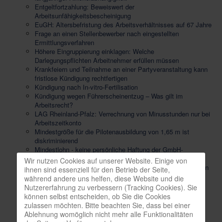
Entgeltfortzahlung: Beweiswert der
Arbeitsunfähigkeitsbescheinigung
EuGH: Altersbefristung des Arbeitsverhältnisses auf 67 Jahre
Frage an einen Stellenbewerber nach eingestellten
Ermittlungsverfahren
Höhere Eingruppierung einklagen: Welche
Darlegungspflichten Arbeitnehmer erfüllen müssen
Krankfeiern und Teilnahme an einer Partyveranstaltung kann
fristlose Kündigung rechtfertigen
Kündigung nach In-vitro-Fertilisation
Kündigung wegen Führerscheinentzug – Was gilt im
Arbeitsrecht?
LAG Rheinland-Pfalz: Verrechnung von Minusstunden nur bei
Arbeitszeitkonto
Mindestgröße für die Pilotenausbildung von 1,65 m ist
diskriminierend
Mindestlohn - keine persönliche Haftung der GmbH-
Geschäftsführer
Wir nutzen Cookies auf unserer Website. Einige von
Mitbestimmung bei Aufstellung von Beurteilungsgrundsätzen
ihnen sind essenziell für den Betrieb der Seite,
Mitbestimmung bei Gesundheitsschutz durch externes
während andere uns helfen, diese Website und die
Unternehmen
Nutzererfahrung zu verbessern (Tracking Cookies). Sie
Mitbestimmung des Betriebsrats bei Übernahme von
können selbst entscheiden, ob Sie die Cookies
Leiharbeitnehmern
zulassen möchten. Bitte beachten Sie, dass bei einer
Sachgrundlos befristeter Arbeitsvertrag mit
Ablehnung womöglich nicht mehr alle Funktionalitäten
Betriebsratsmitglied - Anspruch auf Abschluss eines