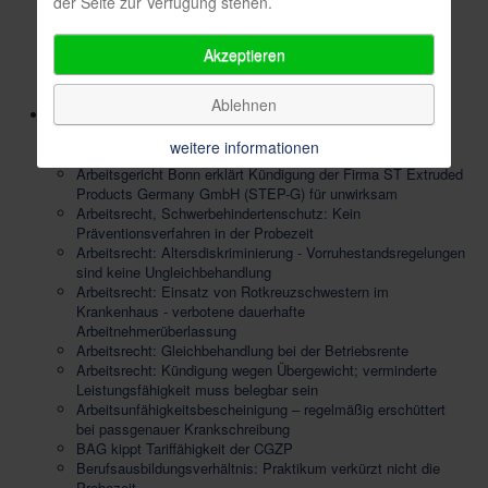
der Seite zur Verfügung stehen.
Folgevertrags
Urlaub im öffentlichen Dienst: Übertragung bei Erkrankung
Akzeptieren
des Arbeitnehmers
Zusätzliche Urlaubstage nach Vollendung des 58.
Lebensjahres
Ablehnen
Blog
Anspruch auf rauchfreien Arbeitsplatz - nicht immer und
weitere informationen
überall -
Arbeitsgericht Bonn erklärt Kündigung der Firma ST Extruded
Products Germany GmbH (STEP-G) für unwirksam
Arbeitsrecht, Schwerbehindertenschutz: Kein
Präventionsverfahren in der Probezeit
Arbeitsrecht: Altersdiskriminierung - Vorruhestandsregelungen
sind keine Ungleichbehandlung
Arbeitsrecht: Einsatz von Rotkreuzschwestern im
Krankenhaus - verbotene dauerhafte
Arbeitnehmerüberlassung
Arbeitsrecht: Gleichbehandlung bei der Betriebsrente
Arbeitsrecht: Kündigung wegen Übergewicht; verminderte
Leistungsfähigkeit muss belegbar sein
Arbeitsunfähigkeitsbescheinigung – regelmäßig erschüttert
bei passgenauer Krankschreibung
BAG kippt Tariffähigkeit der CGZP
Berufsausbildungsverhältnis: Praktikum verkürzt nicht die
Probezeit